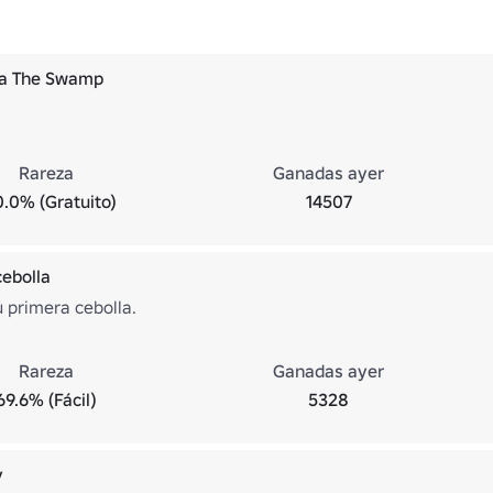
 a The Swamp
Rareza
Ganadas ayer
0.0% (Gratuito)
14507
cebolla
u primera cebolla.
Rareza
Ganadas ayer
69.6% (Fácil)
5328
y