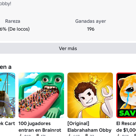
 obby!
Rareza
Ganadas ayer
.6% (De locos)
196
Ver más
en a
ek Cart
100 jugadores
[Original]
El Resca
entran en Brainrot
Elabrahaham Obby
de $1,0