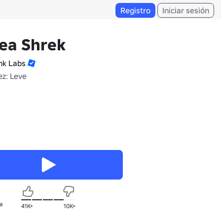
Registro
Iniciar sesión
ea Shrek
k Labs
z: Leve
a
41K+
10K+