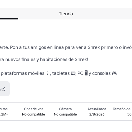
Tienda
rte. Pon a tus amigos en línea para ver a Shrek primero o invóc
ra nuevos finales y habitaciones de Shrek!

plataformas móviles 📱, tabletas 📟, PC 🖥️ y consolas 🎮
ve)
sitas
Chat de voz
Cámara
Actualizada
Tamaño del 
3.2M+
No compatible
No compatible
2/8/2026
50