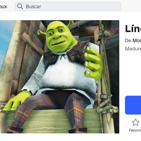
bux
Lín
De
Mon
Madure
Favorit