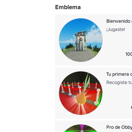
Emblema
Bienvenido
¡Jugaste!
10
Tu primera 
Recogiste t
Pro de Obb