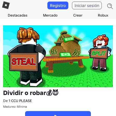
Registro
Iniciar sesión
Destacadas
Mercado
Crear
Robux
Dividir o robar💰😈
De
1 CCU PLEASE
Madurez: Mínima