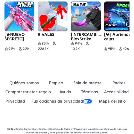
[🔥NUEVO
RIVALES
[INTERCAMBIOS]
[💎] Abriendo
SECRETO]
BloxStrike
cajas
Arena de
93%
94%
francotiradores
91%
9.2K
226.1K
10.9K
95%
426
Quiénes somos
Empleo
Sala de prensa
Padres
Comprar tarjetas regalo
Ayuda
Términos
Accesibilidad
Privacidad
Tus opciones de privacidad
Mapa del sitio
©2026 Roblox Corporation. Roblox, el logotipo de Roblox y Powering Imagination son algunas de nuestras
marcas registradas y no registradas en los Estados Unidos y otros países.