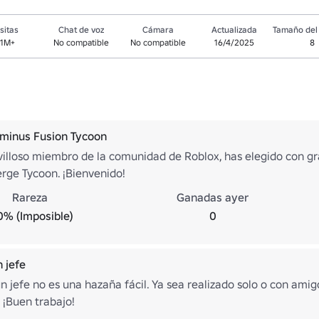
sitas
Chat de voz
Cámara
Actualizada
Tamaño del 
.1M+
No compatible
No compatible
16/4/2025
8
minus Fusion Tycoon
villoso miembro de la comunidad de Roblox, has elegido con gr
ge Tycoon. ¡Bienvenido!
Rareza
Ganadas ayer
0% (Imposible)
0
 jefe
n jefe no es una hazaña fácil. Ya sea realizado solo o con amig
 ¡Buen trabajo!