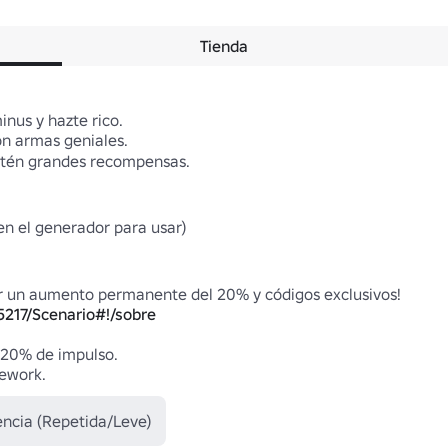
Tienda
us y hazte rico.

n armas geniales.

btén grandes recompensas.

en el generador para usar)

5217/Scenario#!/sobre
20% de impulso.

mework.
encia (Repetida/Leve)