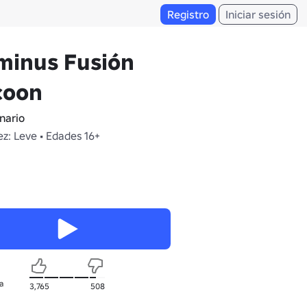
Registro
Iniciar sesión
minus Fusión
coon
nario
z: Leve • Edades 16+
a
3,765
508