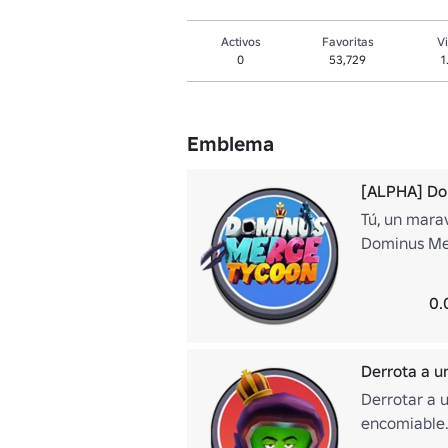
Activos
Favoritas
Vi
0
53,729
1
Emblema
[ALPHA] Do
Tú, un mara
Dominus Mer
0.
Derrota a un
Derrotar a u
encomiable.