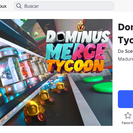
bux
Do
Ty
De
Sce
Madure
Favorit