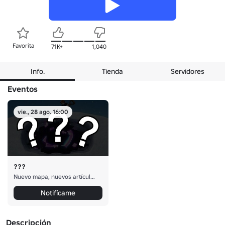
Favorita
71K+
1,040
Info.
Tienda
Servidores
Eventos
vie., 28 ago. 16:00
???
Nuevo mapa, nuevos artículos y más
Notifícame
Descripción