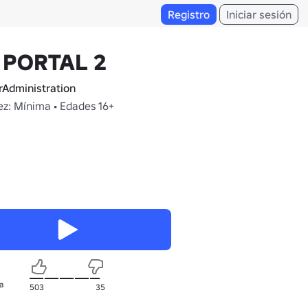
Registro
Iniciar sesión
 PORTAL 2
Administration
z: Mínima • Edades 16+
a
503
35