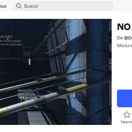
bux
NO
De
@Dr
Madure
Favorit