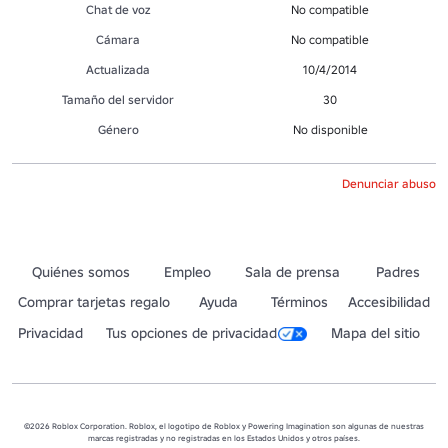
Chat de voz
No compatible
Cámara
No compatible
Actualizada
10/4/2014
Tamaño del servidor
30
Género
No disponible
Denunciar abuso
Quiénes somos
Empleo
Sala de prensa
Padres
Comprar tarjetas regalo
Ayuda
Términos
Accesibilidad
Privacidad
Tus opciones de privacidad
Mapa del sitio
©2026 Roblox Corporation. Roblox, el logotipo de Roblox y Powering Imagination son algunas de nuestras
marcas registradas y no registradas en los Estados Unidos y otros países.