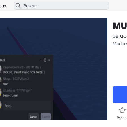
bux
MU
De
MOU
Madure
Favorit