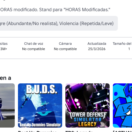
HORAS modificado. Stand para "HORAS Modificadas."
re (Abundante/No realista), Violencia (Repetida/Leve)
sitas
Chat de voz
Cámara
Actualizada
Tamaño del 
.3M+
No compatible
No compatible
25/3/2026
1
en a