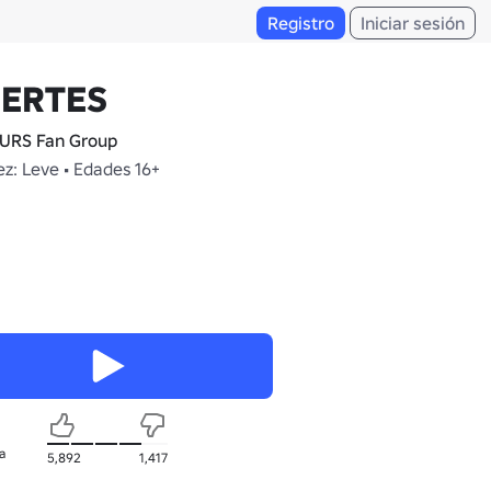
Registro
Iniciar sesión
ERTES
RS Fan Group
z: Leve • Edades 16+
a
5,892
1,417