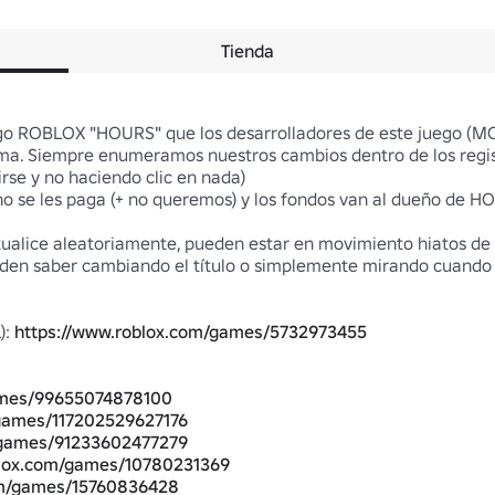
Tienda
go ROBLOX "HOURS" que los desarrolladores de este juego (MO
roma. Siempre enumeramos nuestros cambios dentro de los regist
rse y no haciendo clic en nada)

no se les paga (+ no queremos) y los fondos van al dueño de HO
tualice aleatoriamente, pueden estar en movimiento hiatos de 
eden saber cambiando el título o simplemente mirando cuando e
: 
https://www.roblox.com/games/5732973455
ames/99655074878100
/games/117202529627176
/games/91233602477279
blox.com/games/10780231369
om/games/15760836428