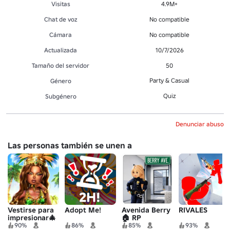
Visitas
4.9M+
Chat de voz
No compatible
Cámara
No compatible
Actualizada
10/7/2026
Tamaño del servidor
50
Party & Casual
Género
Quiz
Subgénero
Denunciar abuso
Las personas también se unen a
Vestirse para
Adopt Me!
Avenida Berry
RIVALES
impresionar🎄
🏠 RP
90%
86%
85%
93%