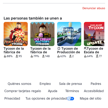
Denunciar abuso
Las personas también se unen a
Tycoon de la
Tycoon de la
🍞 Tycoon de
⛏️Tycoon de
fábrica de
fábrica de
Producción de
Escala de
pizzas
helados
Panadería🍞
Carbón⛏️
88%
95
79%
148
63%
2
64%
77
(¡OBBY!)
Quiénes somos
Empleo
Sala de prensa
Padres
Comprar tarjetas regalo
Ayuda
Términos
Accesibilidad
Privacidad
Tus opciones de privacidad
Mapa del sitio