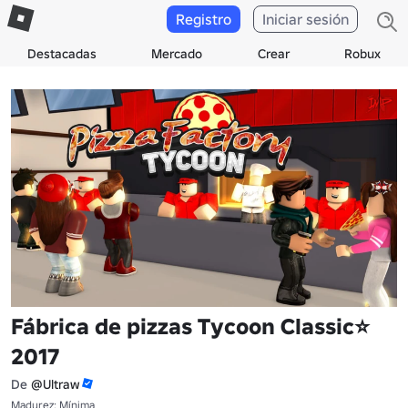
Registro
Iniciar sesión
Destacadas
Mercado
Crear
Robux
Fábrica de pizzas Tycoon Classic⭐
2017
De
@Ultraw
Madurez: Mínima