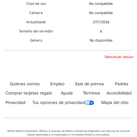
Chat de voz
No compatible
Cámara
No compatible
Actualizada
27/1/2026
Tamaño del servidor
6
Género
No disponible
Denunciar abuso
Quiénes somos
Empleo
Sala de prensa
Padres
Comprar tarjetas regalo
Ayuda
Términos
Accesibilidad
Privacidad
Tus opciones de privacidad
Mapa del sitio
©2026 Roblox Corporation. Roblox, el logotipo de Roblox y Powering Imagination son algunas de nuestras
marcas registradas y no registradas en los Estados Unidos y otros países.