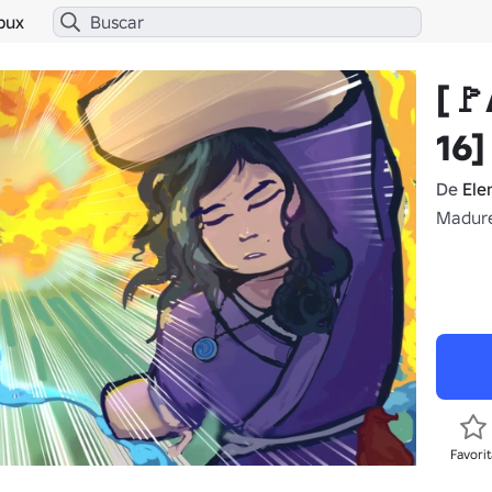
bux
[🚩
16]
De
Ele
Madur
Favorit