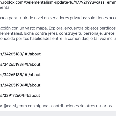
um.roblox.com/t/elementalism-update-16/4779219?u=cassi_em
ntal.

da para subir de nivel en servidores privados; solo tienes acc
acción con un vasto mapa. Explora, encuentra objetos perdidos 
elementales), lucha contra jefes, construye tu personaje, únete
conocido por tus habilidades entre la comunidad, o tal vez inclu
s/34265183/I#!/about
s/34265193/I#!/about
s/34265185/I#!/about
s/34265190/I#!/about
s/33917260/I#!/about
por @cassi_emm con algunas contribuciones de otros usuarios.