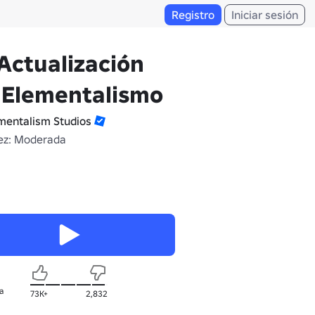
Registro
Iniciar sesión
Actualización
 Elementalismo
mentalism Studios
ez: Moderada
a
73K+
2,832