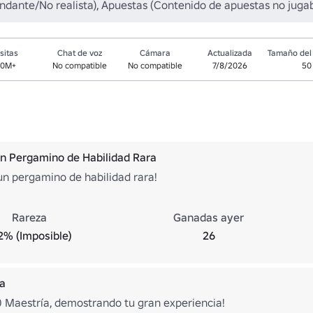
dante/No realista), Apuestas (Contenido de apuestas no jugabl
sitas
Chat de voz
Cámara
Actualizada
Tamaño del 
.0M+
No compatible
No compatible
7/8/2026
50
n Pergamino de Habilidad Rara
un pergamino de habilidad rara!
Rareza
Ganadas ayer
2% (Imposible)
26
ía
0 Maestría, demostrando tu gran experiencia!