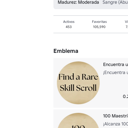
Madurez: Moderada
Sangre (Abun
Activos
Favoritas
Vi
453
105,590
7
Emblema
Encuentra u
¡Encuentra 
0.
100 Maestr
¡Alcanza 10