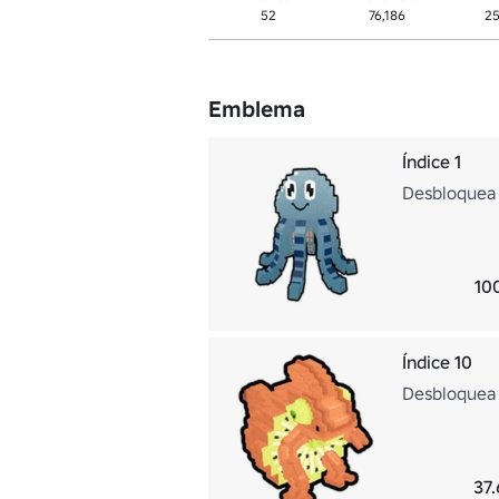
52
76,186
2
Emblema
Índice 1
Desbloquea 1
10
Índice 10
Desbloquea 1
37