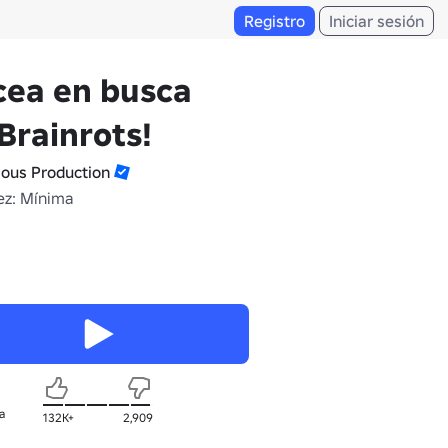
Registro
Iniciar sesión
cea en busca
Brainrots!
ious Production
z: Mínima
a
132K+
2,909