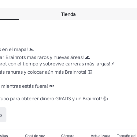
Tienda
 en el mapa! 🏊

 Brainrots más raros y nuevas áreas! 🌊

rot con el tiempo y sobrevive carreras más largas! ⚡

 ranuras y colocar aún más Brainrots! 🏗️

mientras estás fuera! 💤

rupo para obtener dinero GRATIS y un Brainrot! 👍
s
sitas
Chat de voz
Cámara
Actualizada
Tamaño del 