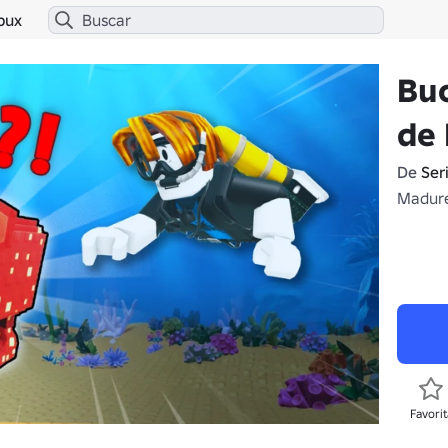
bux
Bu
de 
De
Ser
Madure
Favorit