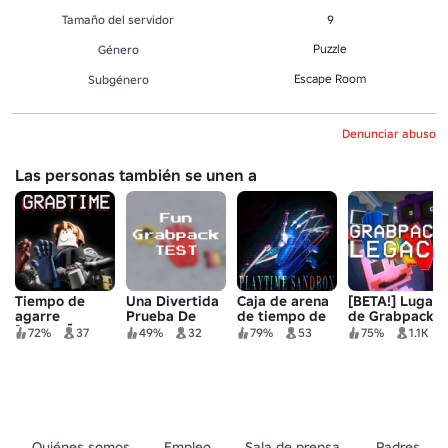
Tamaño del servidor
9
Puzzle
Género
Escape Room
Subgénero
Denunciar abuso
Las personas también se unen a
Tiempo de
Una Divertida
Caja de arena
[BETA!] Lugar
agarre
Prueba De
de tiempo de
de Grabpack |
[PEQUEÑA
Grabpack
juego
Legado
72%
37
49%
32
79%
53
75%
1.1K
ACTUALIZACIÓN]
[GRABPACK]
🎉
Quiénes somos
Empleo
Sala de prensa
Padres