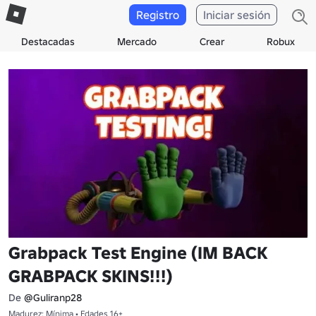
Registro
Iniciar sesión
Destacadas
Mercado
Crear
Robux
Grabpack Test Engine (IM BACK
GRABPACK SKINS!!!)
De
@Guliranp28
Madurez: Mínima • Edades 16+