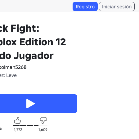
Registro
Iniciar sesión
ck Fight:
lox Edition 12
do Jugador
ooIman5268
z: Leve
a
4,772
1,609