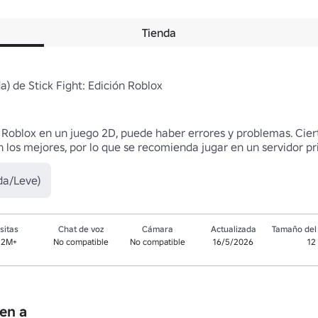
Tienda
) de Stick Fight: Edición Roblox

 Roblox en un juego 2D, puede haber errores y problemas. Cier
on los mejores, por lo que se recomienda jugar en un servidor pr
da/Leve)
sitas
Chat de voz
Cámara
Actualizada
Tamaño del 
.2M+
No compatible
No compatible
16/5/2026
12
en a