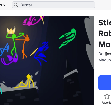
bux
Sti
Rob
Mo
De
@c
Madure
Favorit