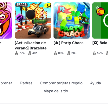
r
[Actualización de
[🎄] Party Chaos
[⚽] Bola
verano] Brazalete
79%
412
88%
283
69%
 prensa
Padres
Comprar tarjetas regalo
Ayuda
Mapa del sitio