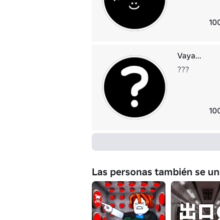
10
Vaya...
???
10
Las personas también se un