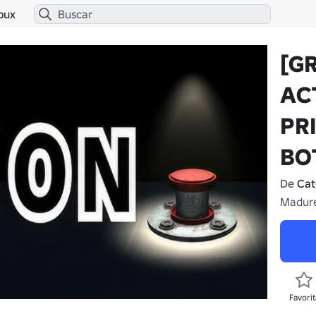
bux
[G
AC
PR
BO
De
Cat
Madure
Favorit