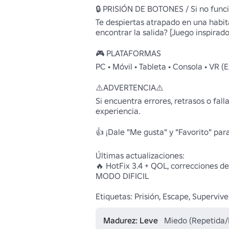
🔒 PRISIÓN DE BOTONES / Si no funci
Te despiertas atrapado en una habi
encontrar la salida? [Juego inspirad
🎮 PLATAFORMAS 

PC • Móvil • Tableta • Consola • VR (E
⚠️ADVERTENCIA⚠️

Si encuentra errores, retrasos o fal
experiencia.

👍 ¡Dale "Me gusta" y "Favorito" par
Últimas actualizaciones:

🔥 HotFix 3.4 + QOL, correcciones de 
MODO DIFICIL 

Etiquetas: Prisión, Escape, Supervive
Madurez: Leve
Miedo (Repetida/