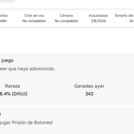
sitas
Chat de voz
Cámara
Actualizada
Tamaño del 
.6M+
No compatible
No compatible
7/8/2026
30
 juego
eer que haya sobrevivido.
Rareza
Ganadas ayer
8.4% (Difícil)
343
)
jugar Prisión de Botones!