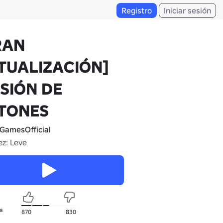
Registro
Iniciar sesión
RAN
TUALIZACIÓN]
ISIÓN DE
TONES
GamesOfficial
z: Leve
a
870
830