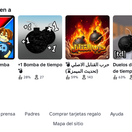
en a
omba
+1 Bomba de tiempo
💣 حرب القنابل الاصلي
Duelos 
💣
(تحديث الميمز⌛)
de tiemp
28%
27
59%
143
63%
 prensa
Padres
Comprar tarjetas regalo
Ayuda
Mapa del sitio