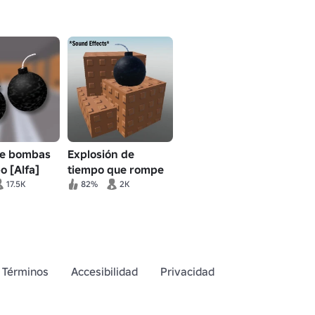
de bombas
Explosión de
o [Alfa]
tiempo que rompe
el tobillo!
17.5K
82%
2K
Términos
Accesibilidad
Privacidad