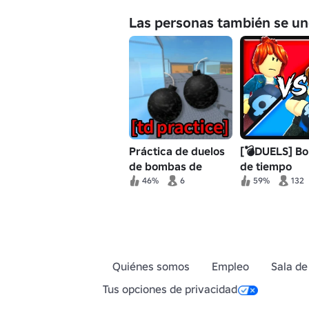
Las personas también se un
Práctica de duelos
[💣DUELS] B
de bombas de
de tiempo
tiempo
46%
6
59%
132
Quiénes somos
Empleo
Sala de
Tus opciones de privacidad