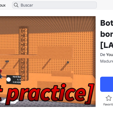
bux
Bot
bo
[L
De
You
Madure
Favorit