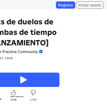
Registro
Iniciar sesión
s de duelos de
mbas de tiempo
ANZAMIENTO]
r Practice Community
z: Leve
a
1,918
1,772