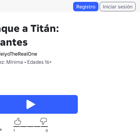
Registro
Iniciar sesión
que a Titán:
gantes
eiyoTheRealOne
z: Mínima • Edades 16+
a
1
0