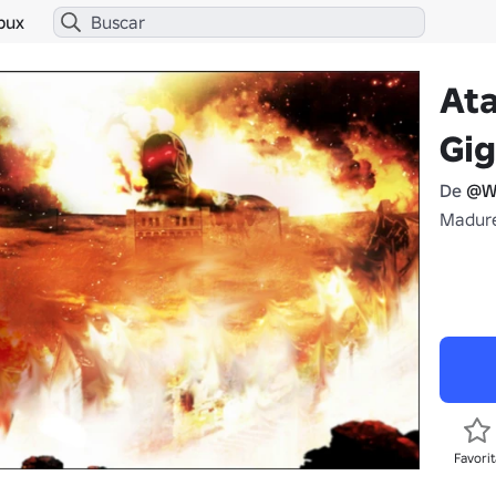
bux
Ata
Gi
De
@W
Madure
Favorit