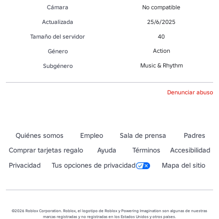
Cámara
No compatible
Actualizada
25/6/2025
Tamaño del servidor
40
Action
Género
Music & Rhythm
Subgénero
Denunciar abuso
Quiénes somos
Empleo
Sala de prensa
Padres
Comprar tarjetas regalo
Ayuda
Términos
Accesibilidad
Privacidad
Tus opciones de privacidad
Mapa del sitio
©2026 Roblox Corporation. Roblox, el logotipo de Roblox y Powering Imagination son algunas de nuestras
marcas registradas y no registradas en los Estados Unidos y otros países.