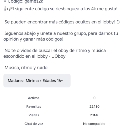
⭐ Código: games2k

👍 ¡El siguiente código se desbloquea a los 4k me gusta!

¡Se pueden encontrar más códigos ocultos en el lobby! 🥚

¡Síguenos abajo y únete a nuestro grupo, para darnos tu 
opinión y ganar más códigos!

¡No te olvides de buscar el obby de ritmo y música 
escondido en el lobby - L'Obby!

¡Música, ritmo y ruido!
Madurez: Mínima • Edades 16+
Activos
0
Favoritas
22,180
Visitas
2.1M+
Chat de voz
No compatible