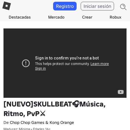
Registro
Iniciar sesión
Destacadas
Mercado
Crear
Robux
[NUEVO]SKULLBEAT🎧Música,
Ritmo, PvP⚔️
De
Chop Chop Games & Kong Orange
Madurez: Mínima • Edades 16+