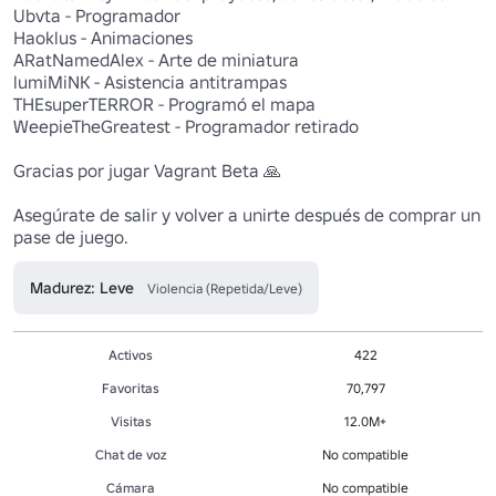
Ubvta - Programador 

Haoklus - Animaciones

ARatNamedAlex - Arte de miniatura

lumiMiNK - Asistencia antitrampas 

THEsuperTERROR - Programó el mapa 

WeepieTheGreatest - Programador retirado

Gracias por jugar Vagrant Beta 🙏

Asegúrate de salir y volver a unirte después de comprar un 
pase de juego.
Madurez: Leve
Violencia (Repetida/Leve)
Activos
422
Favoritas
70,797
Visitas
12.0M+
Chat de voz
No compatible
Cámara
No compatible