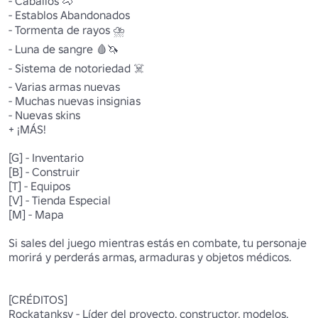
- Caballos 🐴

- Establos Abandonados

- Tormenta de rayos ⛈️ 

- Luna de sangre 🩸🦄

- Sistema de notoriedad ☠️ 

- Varias armas nuevas

- Muchas nuevas insignias

- Nuevas skins

+ ¡MÁS!

[G] - Inventario 

[B] - Construir 

[T] - Equipos 

[V] - Tienda Especial 

[M] - Mapa 

Si sales del juego mientras estás en combate, tu personaje 
morirá y perderás armas, armaduras y objetos médicos.

[CRÉDITOS]

Rockatanksy - Líder del proyecto, constructor, modelos.
