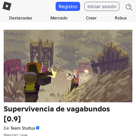
Registro
Iniciar sesión
Destacadas
Mercado
Crear
Robux
Supervivencia de vagabundos
[0.9]
De
Team Stultus
Madurez: Leve