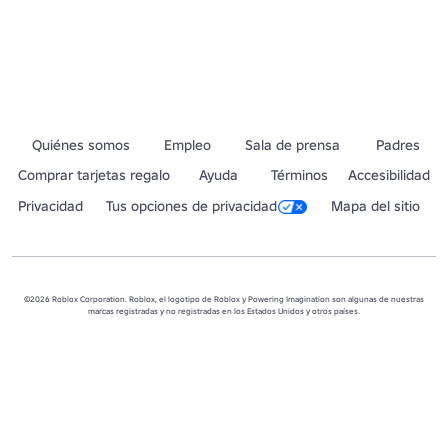
Quiénes somos
Empleo
Sala de prensa
Padres
Comprar tarjetas regalo
Ayuda
Términos
Accesibilidad
Privacidad
Tus opciones de privacidad
Mapa del sitio
©2026 Roblox Corporation. Roblox, el logotipo de Roblox y Powering Imagination son algunas de nuestras
marcas registradas y no registradas en los Estados Unidos y otros países.