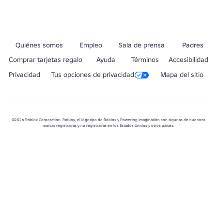
Quiénes somos
Empleo
Sala de prensa
Padres
Comprar tarjetas regalo
Ayuda
Términos
Accesibilidad
Privacidad
Tus opciones de privacidad
Mapa del sitio
©2026 Roblox Corporation. Roblox, el logotipo de Roblox y Powering Imagination son algunas de nuestras
marcas registradas y no registradas en los Estados Unidos y otros países.