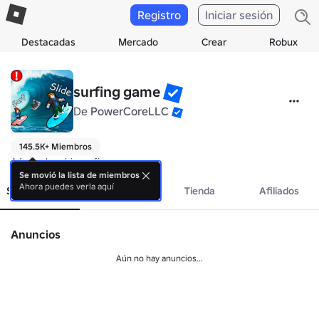
Registro
Iniciar sesión
Destacadas
Mercado
Crear
Robux
surfing game
De
PowerCoreLLC
145.5K+ Miembros
Aún no hay biografía.
Se movió la lista de miembros
Ahora puedes verla aquí
Sobre el grupo
Eventos
Tienda
Afiliados
Anuncios
Aún no hay anuncios...