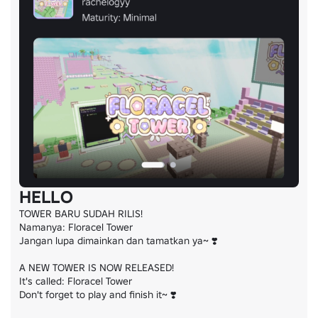
HELLO
TOWER BARU SUDAH RILIS!

Namanya: Floracel Tower

Jangan lupa dimainkan dan tamatkan ya~ ❣️

A NEW TOWER IS NOW RELEASED!

It's called: Floracel Tower

Don't forget to play and finish it~ ❣️