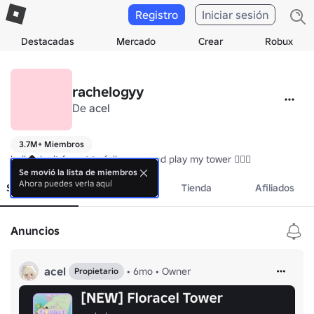
Registro
Iniciar sesión
Destacadas
Mercado
Crear
Robux
rachelogyy
De
acel
3.7M+ Miembros
hello! don't forget to follow me and play my tower 🏋‍♀️💗
Se movió la lista de miembros
Ahora puedes verla aquí
Sobre el grupo
Eventos
Tienda
Afiliados
Anuncios
acel
•
6mo
•
Owner
Propietario