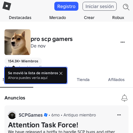
Registro
Iniciar sesión
Destacadas
Mercado
Crear
Robux
pro scp gamers
De
nov
154.3K+ Miembros
Aún no hay biografía.
Se movió la lista de miembros
Ahora puedes verla aquí
Sobre el grupo
Eventos
Tienda
Afiliados
Anuncios
SCPGames
•
6mo
•
Antiguo miembro
Attention Task Force!
We have released a hotfix to handle SCP bugs and other 