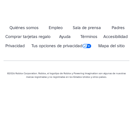
Quiénes somos
Empleo
Sala de prensa
Padres
Comprar tarjetas regalo
Ayuda
Términos
Accesibilidad
Privacidad
Tus opciones de privacidad
Mapa del sitio
©2026 Roblox Corporation. Roblox, el logotipo de Roblox y Powering Imagination son algunas de nuestras
marcas registradas y no registradas en los Estados Unidos y otros países.