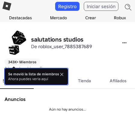
Registro
Iniciar sesión
Destacadas
Mercado
Crear
Robux
salutations studios
De
roblox_user_7885387689
343K+ Miembros
Aún no hay biografía.
Se movió la lista de miembros
Ahora puedes verla aquí
Sobre el grupo
Eventos
Tienda
Afiliados
Anuncios
Aún no hay anuncios...