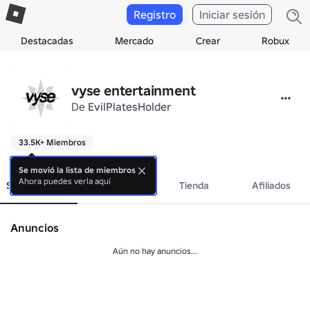
Registro
Iniciar sesión
Destacadas
Mercado
Crear
Robux
vyse entertainment
De
EvilPlatesHolder
33.5K+ Miembros
vyse
Se movió la lista de miembros
Ahora puedes verla aquí
Sobre el grupo
Eventos
Tienda
Afiliados
Anuncios
Aún no hay anuncios...