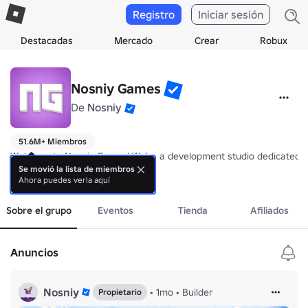
Registro
Iniciar sesión
Destacadas
Mercado
Crear
Robux
Nosniy Games
De
Nosniy
51.6M+ Miembros
Welcome to Nosniy Games! We're a development studio dedicated to 
Se movió la lista de miembros
Ahora puedes verla aquí
🏆 2020 Mobile Game of the Year - Super Golf!

más
🏆 RIA25 Best Shooter Experience - RIVALS
Sobre el grupo
Eventos
Tienda
Afiliados
Anuncios
Nosniy
•
1mo
•
Builder
Propietario