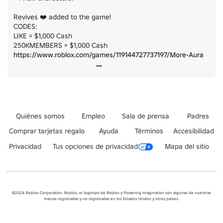
Revives ❤️ added to the game!

CODES:

LIKE = $1,000 Cash

250KMEMBERS = $1,000 Cash 
https://www.roblox.com/games/119144727737197/More-Aura
Quiénes somos
Empleo
Sala de prensa
Padres
Comprar tarjetas regalo
Ayuda
Términos
Accesibilidad
Privacidad
Tus opciones de privacidad
Mapa del sitio
©2026 Roblox Corporation. Roblox, el logotipo de Roblox y Powering Imagination son algunas de nuestras
marcas registradas y no registradas en los Estados Unidos y otros países.