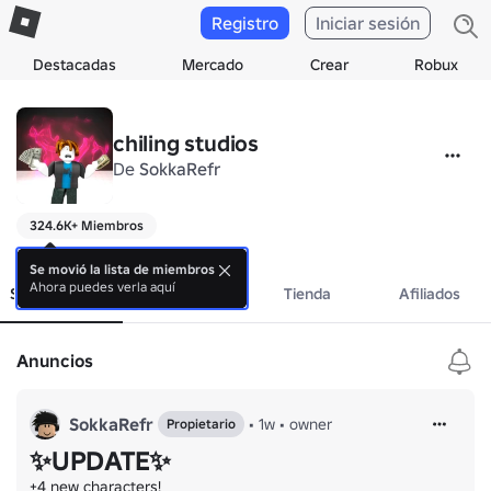
Registro
Iniciar sesión
Destacadas
Mercado
Crear
Robux
chiling studios
De
SokkaRefr
324.6K+ Miembros
.
Se movió la lista de miembros
Ahora puedes verla aquí
Sobre el grupo
Eventos
Tienda
Afiliados
Anuncios
SokkaRefr
•
1w
•
owner
Propietario
✨UPDATE✨
+4 new characters!
