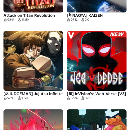
Attack on Titan Revolution
[🌀NAOYA] KAIZEN
96%
11.5K
93%
2K
[⚖️JUDGEMAN] Jujutsu Infinite
[🕷️] InVision's: Web-Verse [V3]
96%
1.5K
86%
379