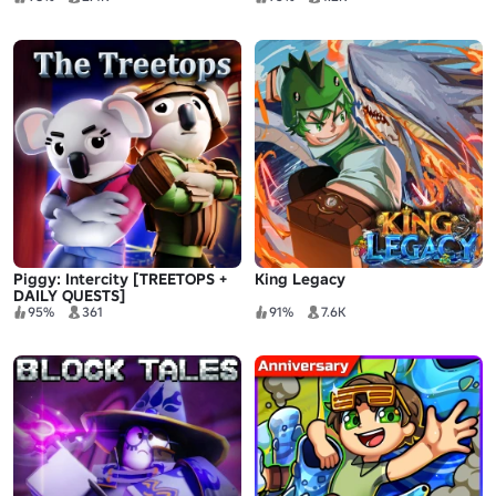
Piggy: Intercity [TREETOPS +
King Legacy
DAILY QUESTS]
95%
361
91%
7.6K