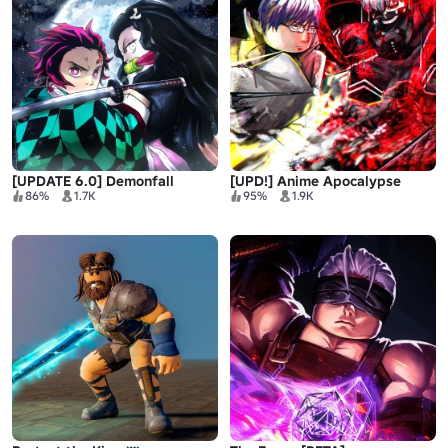
[UPDATE 6.0] Demonfall
[UPD!] Anime Apocalypse
86%
1.7K
95%
1.9K