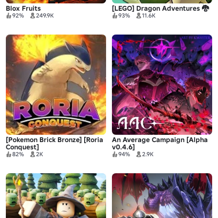
Blox Fruits
[LEGO] Dragon Adventures 🐉
92%
249.9K
93%
11.6K
[Pokemon Brick Bronze] [Roria
An Average Campaign [Alpha
Conquest]
v0.4.6]
82%
2K
94%
2.9K