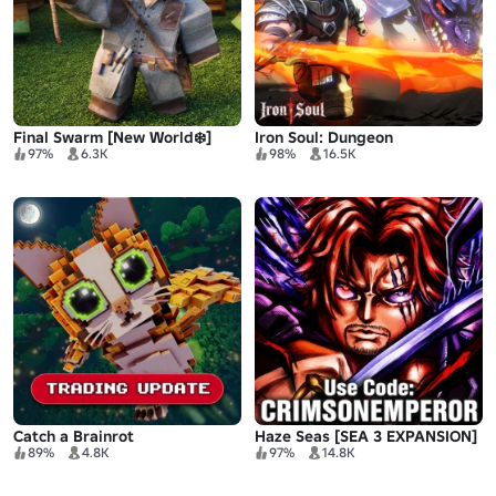
Final Swarm [New World❄️]
Iron Soul: Dungeon
97%
6.3K
98%
16.5K
Catch a Brainrot
Haze Seas [SEA 3 EXPANSION]
89%
4.8K
97%
14.8K