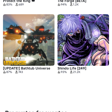
Protect the King 👑
The Forge [BETA]
83%
689
94%
1.2K
[UPDATE!] Bathtub Universe
Shindo Life [249]
87%
743
93%
21.2K