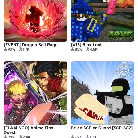
[EVENT] Dragon Ball Rage
[V13] Blox Loot
90%
1.7K
85%
4.8K
[FLAMINGO] Anime Final
Be an SCP or Guard [SCP-682]
Quest
98%
2.4K
75%
1.2K