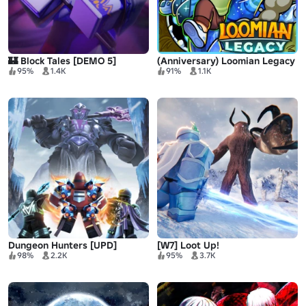
🏰 Block Tales [DEMO 5]
(Anniversary) Loomian Legacy
95%
1.4K
91%
1.1K
Dungeon Hunters [UPD]
[W7] Loot Up!
98%
2.2K
95%
3.7K