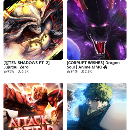
[🐺TEN SHADOWS PT. 2]
[CORRUPT WISHES] Dragon
Jujutsu: Zero
Soul | Anime MMO 🐲
95%
6.5K
94%
2.8K