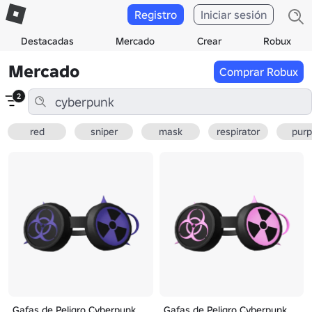
Registro
Iniciar sesión
Destacadas
Mercado
Crear
Robux
Mercado
Comprar Robux
2
red
sniper
mask
respirator
purp
Gafas de Peligro Cyberpunk
Gafas de Peligro Cyberpunk