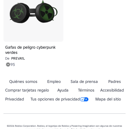
Gafas de peligro cyberpunk
verdes
De
PREVA1L
95
Quiénes somos
Empleo
Sala de prensa
Padres
Comprar tarjetas regalo
Ayuda
Términos
Accesibilidad
Privacidad
Tus opciones de privacidad
Mapa del sitio
©2026 Roblox Corporation. Roblox, el logotipo de Roblox y Powering Imagination son algunas de nuestras