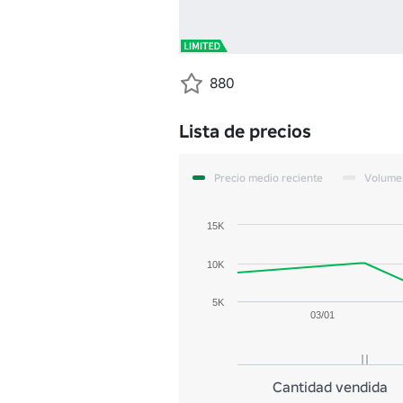
880
Lista de precios
Precio medio reciente
Volume
15K
10K
5K
03/01
Cantidad vendida