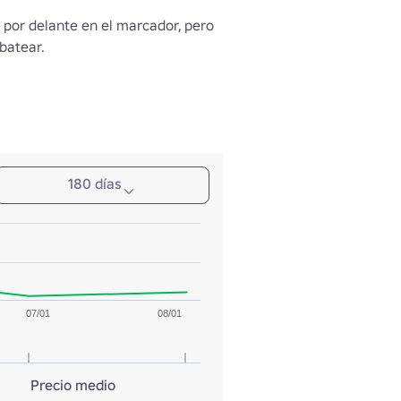
n por delante en el marcador, pero 
 batear.
180 días
07/01
08/01
Precio medio