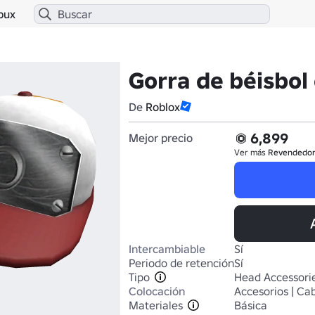
bux
Gorra de béisbol 
De
Roblox
6,899
Mejor precio
Ver más
Revendedo
Intercambiable
Sí
Periodo de retención
Sí
Tipo
Head Accessori
Colocación
Accesorios | Ca
Materiales
Básica