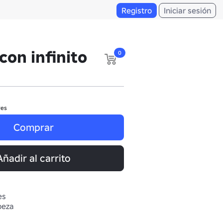
Registro
Iniciar sesión
con infinito
0
res
Comprar
Añadir al carrito
es
beza