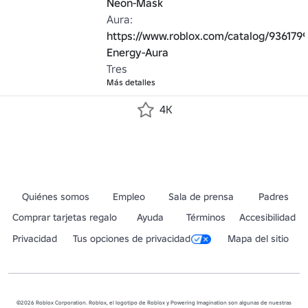
Neon-Mask
Aura: 
https://www.roblox.com/catalog/936179
Energy-Aura
Tres
Más detalles
4K
Quiénes somos
Empleo
Sala de prensa
Padres
Comprar tarjetas regalo
Ayuda
Términos
Accesibilidad
Privacidad
Tus opciones de privacidad
Mapa del sitio
©2026 Roblox Corporation. Roblox, el logotipo de Roblox y Powering Imagination son algunas de nuestras