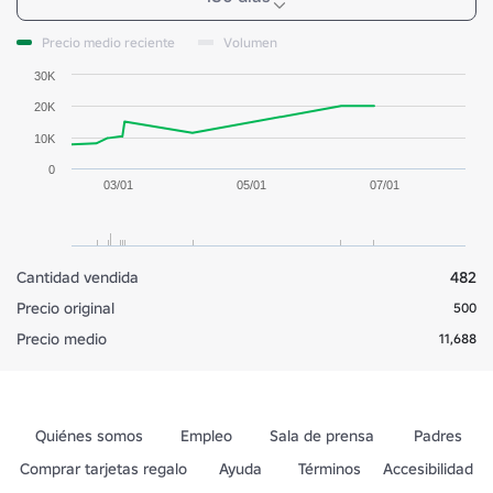
Precio medio reciente
Volumen
30K
20K
10K
0
03/01
05/01
07/01
Cantidad vendida
482
Precio original
500
Precio medio
11,688
Quiénes somos
Empleo
Sala de prensa
Padres
Comprar tarjetas regalo
Ayuda
Términos
Accesibilidad