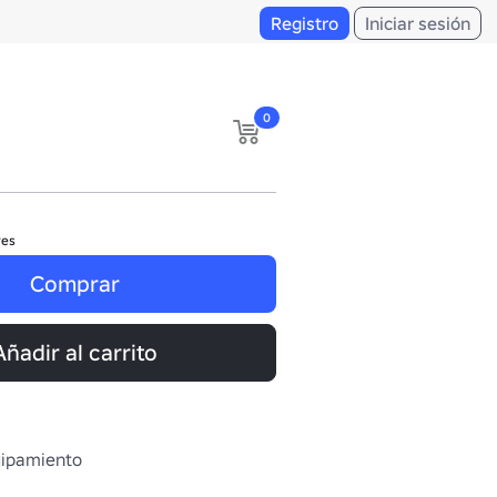
Registro
Iniciar sesión
0
res
Comprar
Añadir al carrito
uipamiento