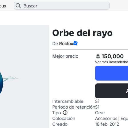
bux
Orbe del rayo
De
Roblox
150,000
Mejor precio
Ver más
Revendedo
Intercambiable
Sí
Periodo de retención
Sí
Tipo
Gear
Colocación
Accesorios | Eq
Creado
18 feb. 2012