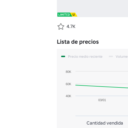
4.7K
Lista de precios
Precio medio reciente
Volume
80K
60K
40K
03/01
Cantidad vendida