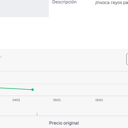
Descripción
¡Invoca rayos pa
n
04/01
05/01
06/01
Precio original