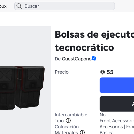
bux
Bolsas de ejecut
tecnocrático
De
GuestCapone
55
Precio
Intercambiable
No
Tipo
Front Accessori
Colocación
Accesorios | Fro
Materiales
Básica