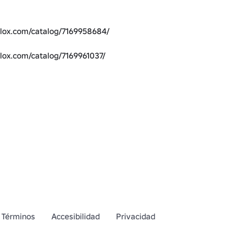
blox.com/catalog/7169958684/
lox.com/catalog/7169961037/
Hombro izquierdo: 
blox.com/catalog/7194898910/
Hombro derecho: 
blox.com/catalog/7194897987/
blox.com/catalog/7169963519/
blox.com/catalog/7172670398/
blox.com/catalog/7194900270/
Cintura de abrigo: 
blox.com/catalog/7169972866/
Términos
Accesibilidad
Privacidad
boración con @AlkalineCanid!