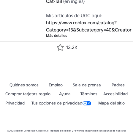
Cat-Tail
 (en inglés)

Mis artículos de UGC aquí: 
https://www.roblox.com/catalog?
Category=13&Subcategory=40&Creator
Más detalles
12.2K
Quiénes somos
Empleo
Sala de prensa
Padres
Comprar tarjetas regalo
Ayuda
Términos
Accesibilidad
Privacidad
Tus opciones de privacidad
Mapa del sitio
©2026 Roblox Corporation. Roblox, el logotipo de Roblox y Powering Imagination son algunas de nuestras