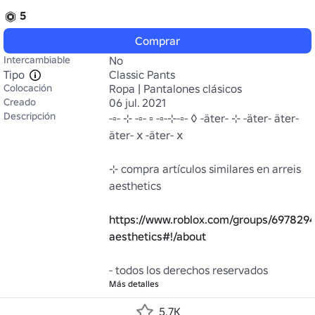
5
Comprar
Intercambiable
No
Tipo
Classic Pants
Colocación
Ropa | Pantalones clásicos
Creado
06 jul. 2021
Descripción
-▫- ⊹ -▫- ▫ -▫-⊹-▫- ◊ -äter- ⊹ -äter- äter- 
äter- ⅹ -äter- ⅹ 

⊹ compra artículos similares en arreis 
aesthetics 

https://www.roblox.com/groups/6978294/
aesthetics#!/about
- todos los derechos reservados
Más detalles
5.7K