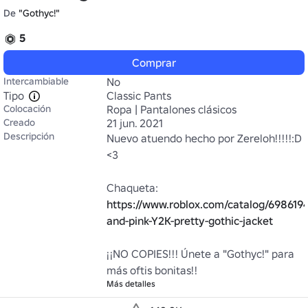
De
"Gothyc!"
5
Comprar
Intercambiable
No
Tipo
Classic Pants
Colocación
Ropa | Pantalones clásicos
Creado
21 jun. 2021
Descripción
Nuevo atuendo hecho por Zereloh!!!!!:D 
<3

Chaqueta: 
https://www.roblox.com/catalog/6986194
and-pink-Y2K-pretty-gothic-jacket
¡¡NO COPIES!!! Únete a "Gothyc!" para 
más oftis bonitas!!
Más detalles