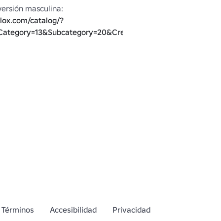
Otros colores / versión masculina: 
lox.com/catalog/?
ategory=13&Subcategory=20&CreatorName=Rush_X
Términos
Accesibilidad
Privacidad