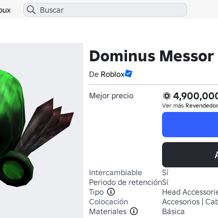
bux
Dominus Messor
De
Roblox
4,900,00
Mejor precio
Ver más
Revendedo
Intercambiable
Sí
Periodo de retención
Sí
Tipo
Head Accessori
Colocación
Accesorios | Ca
Materiales
Básica