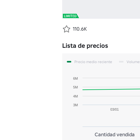
110.6K
Lista de precios
Precio medio reciente
Volume
6M
5M
4M
3M
03/01
Cantidad vendida