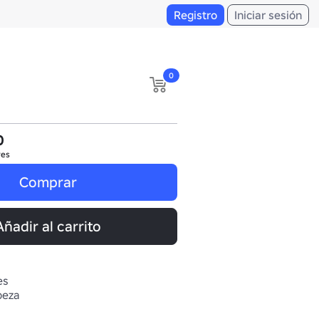
Registro
Iniciar sesión
0
0
res
Comprar
Añadir al carrito
es
beza