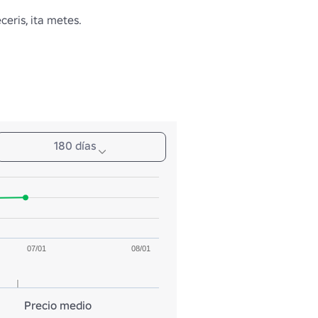
eris, ita metes.
180 días
07/01
08/01
Precio medio