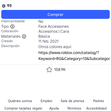
95
Comprar
Intercambiable
No
Tipo
Face Accessories
Colocación
Accesorios | Cara
Materiales
Básica
Creado
11 feb. 2021
Descripción
Otros colores aquí: 
https://www.roblox.com/catalog/?
Keyword=RG&Category=13&Subcategor
158.9K
Quiénes somos
Empleo
Sala de prensa
Padres
Comprar tarjetas regalo
Ayuda
Términos
Accesibilidad