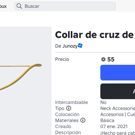
bux
Collar de cruz de
De
Junozy
55
Precio
Intercambiable
No
Tipo
Neck Accessori
Colocación
Accesorios | Cue
Materiales
Básica
Creado
07 ene. 2021
Descripción
¡Hecho para cabe