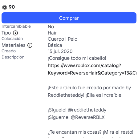
90
Comprar
Intercambiable
No
Tipo
Hair
Colocación
Cuerpo | Pelo
Materiales
Básica
Creado
15 jul. 2020
Descripción
¡Consigue todo mi cabello! 
https://www.roblox.com/catalog?
Keyword=ReverseHair&Category=13&Cre
¡Este artículo fue creado por made by 
Reddietheteddy! ¡Ella es increíble!

¡Síguelo! @reddietheteddy

¡Sígueme! @ReverseRBLX

¿Te encantan mis cosas? ¡Mira el resto! 