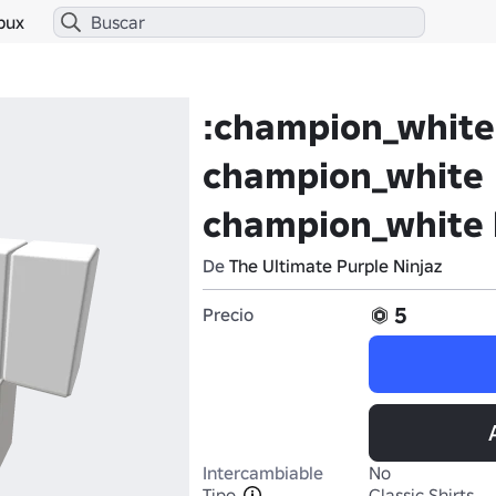
bux
:champion_white
champion_white
champion_white 
De
The Ultimate Purple Ninjaz
5
Precio
Intercambiable
No
Tipo
Classic Shirts