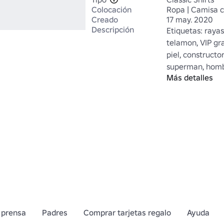
Colocación
Ropa | Camisa c
Creado
17 may. 2020
Descripción
Etiquetas: rayas 
telamon, VIP gra
piel, constructo
superman, homb
Más detalles
de payaso, pirat
RAT R.A.T. UCR U
camisa de zombi
 prensa
Padres
Comprar tarjetas regalo
Ayuda