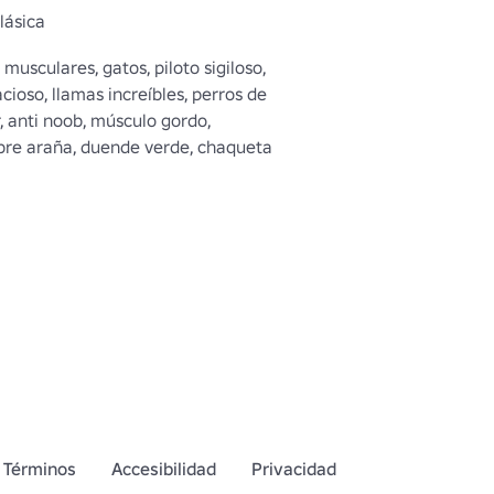
lásica
musculares, gatos, piloto sigiloso, 
cioso, llamas increíbles, perros de 
r, anti noob, músculo gordo, 
re araña, duende verde, chaqueta 
a, soldado futurista, F.E.A.R. FEAR 
.C.R. Nike, adidas, puma, jordans, 
e épica, aleatoria y barata 
Términos
Accesibilidad
Privacidad