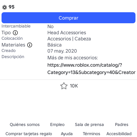
95
Comprar
Intercambiable
No
Tipo
Head Accessories
Colocación
Accesorios | Cabeza
Materiales
Básica
Creado
07 may. 2020
Descripción
Más de mis accesorios: 
https://www.roblox.com/catalog/?
Category=13&Subcategory=40&Creato
10K
Quiénes somos
Empleo
Sala de prensa
Padres
Comprar tarjetas regalo
Ayuda
Términos
Accesibilidad