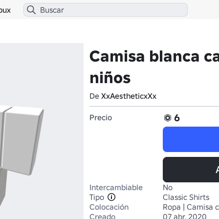
bux
Camisa blanca c
niños
De
XxAestheticxXx
6
Precio
Intercambiable
No
Tipo
Classic Shirts
Colocación
Ropa | Camisa c
Creado
07 abr. 2020