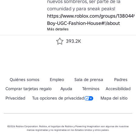
nuevos sombreros, ser parte de la 
comunidad y para sneak peaks! 
https://www.roblox.com/groups/1380449
Boy-UGC-Fashion-House#!/about
Más detalles
393.2K
Quiénes somos
Empleo
Sala de prensa
Padres
Comprar tarjetas regalo
Ayuda
Términos
Accesibilidad
Privacidad
Tus opciones de privacidad
Mapa del sitio
©2026 Roblox Corporation. Roblox, el logotipo de Roblox y Powering Imagination son algunas de nuestras
marcas registradas y no registradas en los Estados Unidos y otros países.