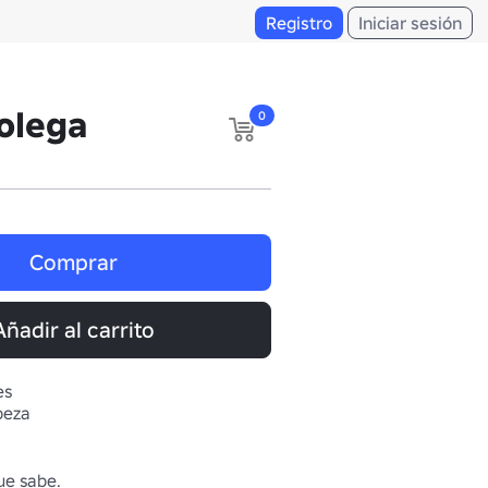
Registro
Iniciar sesión
olega
0
Comprar
Añadir al carrito
es
beza
ue sabe.