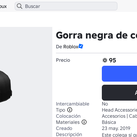
bux
Gorra negra de c
De
Roblox
95
Precio
Intercambiable
No
Tipo
Head Accessori
Colocación
Accesorios | Ca
Materiales
Básica
Creado
23 may. 2019
Descripción
Este colega sí q