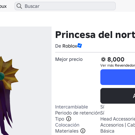
bux
Princesa del nort
De
Roblox
8,000
Mejor precio
Ver más
Revendedo
Intercambiable
Sí
Periodo de retención
Sí
Tipo
Head Accessori
Colocación
Accesorios | Ca
Materiales
Básica