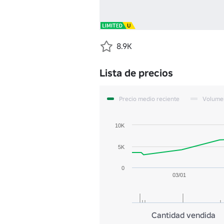
8.9K
Lista de precios
Precio medio reciente
Volume
10K
5K
0
03/01
Cantidad vendida