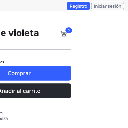
Registro
Iniciar sesión
e violeta
0
res
Comprar
Añadir al carrito
es
beza