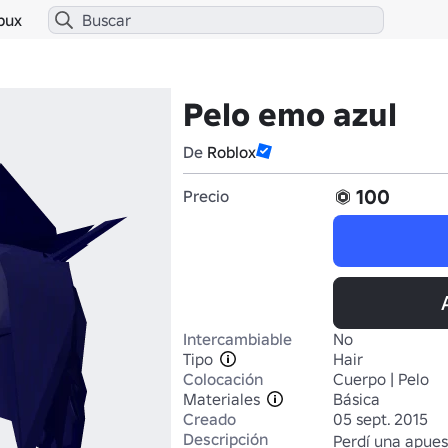
bux
Pelo emo azul
De
Roblox
100
Precio
Intercambiable
No
Tipo
Hair
Colocación
Cuerpo | Pelo
Materiales
Básica
Creado
05 sept. 2015
Descripción
Perdí una apuest